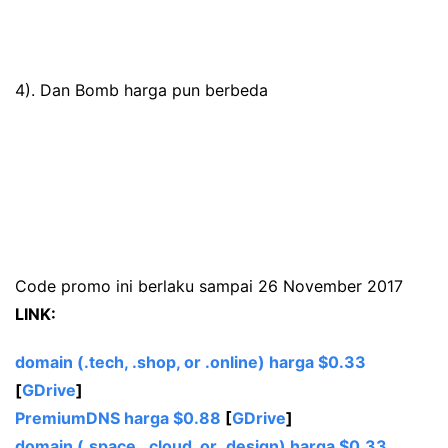
4). Dan Bomb harga pun berbeda
Code promo ini berlaku sampai 26 November 2017
LINK:
domain (.tech
,
.shop
, or
.online)
harga $0.33
[
GDrive
]
PremiumDNS
harga $0.88
[
GDrive
]
domain (.space
,
.cloud
, or
.design)
harga $0.33