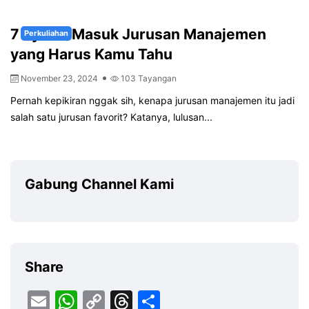
7 Syarat Masuk Jurusan Manajemen
Perkuliahan
yang Harus Kamu Tahu
November 23, 2024
103 Tayangan
Pernah kepikiran nggak sih, kenapa jurusan manajemen itu jadi
salah satu jurusan favorit? Katanya, lulusan...
Gabung Channel Kami
Share
Email
WhatsApp
Copy
Threads
Share