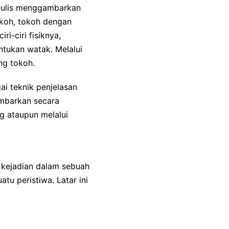
nulis menggambarkan
okoh, tokoh dengan
ri-ciri fisiknya,
tukan watak. Melalui
ng tokoh.
gai teknik penjelasan
ambarkan secara
ng ataupun melalui
u kejadian dalam sebuah
atu peristiwa. Latar ini